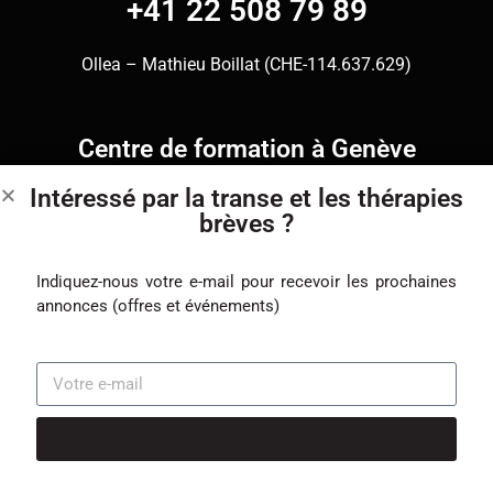
+41 22 508 79 89
Ollea – Mathieu Boillat (CHE-114.637.629)
Centre de formation à Genève
Rue Charles-Giron 17, 1203 Genève
Intéressé par la transe et les thérapies
brèves ?
LinkedIn
Facebook
YouTube
Newsletter
Indiquez-nous votre e-mail pour recevoir les prochaines
annonces (offres et événements)
WhatsApp
Conditions générales
S'abonner