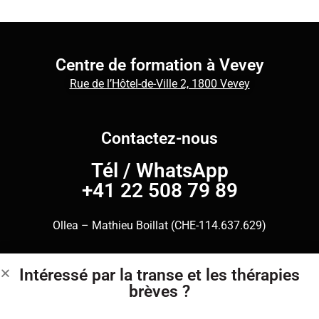
Centre de formation à Vevey
Rue de l’Hôtel-de-Ville 2, 1800 Vevey
Contactez-nous
Tél
/
WhatsApp
+41 22 508 79 89
Ollea – Mathieu Boillat (CHE-114.637.629)
Intéressé par la transe et les thérapies
Centre de formation à Genève
brèves ?
Rue Charles-Giron 17, 1203 Genève