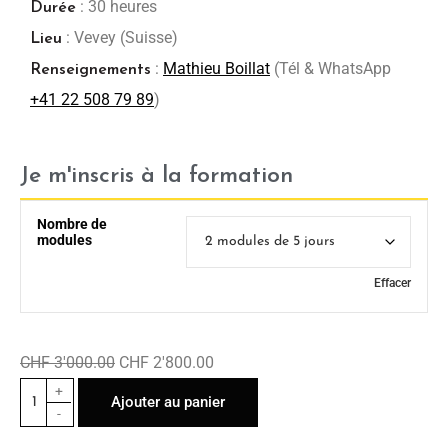
: 30 heures
Durée
: Vevey (Suisse)
Lieu
:
Mathieu Boillat
(Tél & WhatsApp
Renseignements
+41 22 508 79 89
)
Je m'inscris à la formation
Nombre de
modules
Effacer
CHF
3'000.00
CHF
2'800.00
+
Ajouter au panier
-